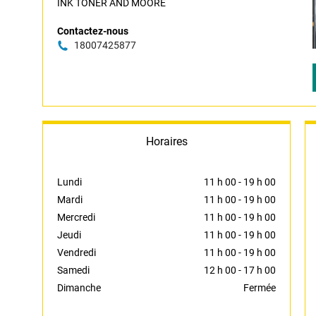
INK TONER AND MOORE
Contactez-nous
18007425877
Horaires
Lundi
11 h 00
-
19 h 00
Mardi
11 h 00
-
19 h 00
Mercredi
11 h 00
-
19 h 00
Jeudi
11 h 00
-
19 h 00
Vendredi
11 h 00
-
19 h 00
Samedi
12 h 00
-
17 h 00
Dimanche
Fermée