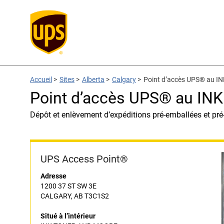
Accueil
>
Sites
>
Alberta
>
Calgary
>
Point d’accès UPS® au 
Point d’accès UPS® au I
Dépôt et enlèvement d’expéditions pré-emballées et pré
UPS Access Point®
Adresse
1200 37 ST SW 3E
CALGARY, AB T3C1S2
Situé à l’intérieur