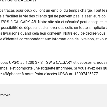
rce de tracas pour ceux qui ont un emploi du temps chargé. Tout 
 faciliter la vie des clients qui ne peuvent pas laisser leurs colis
s UPS® à CALGARY, AB. Notre site sûr et sécurisé peut accepter le
a possibilité de déposer et d’enlever des colis en toute simplic
s livraisons quand cela leur convient. Notre équipe dédiée vous 
ce d’identité correspondant aux informations de livraison, et vous
d’accès UPS® au 1200 37 ST SW à CALGARY et déposez-le, nous 
emballé et comporte une étiquette imprimée. Si vous avez des q
llez téléphoner à notre Point d’accès UPS® au 18007425877.
reserved.