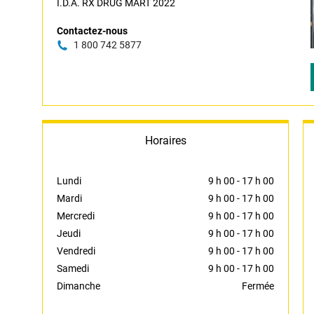
I.D.A. RX DRUG MART 2022
Contactez-nous
1 800 742 5877
Horaires
Lundi
9 h 00
-
17 h 00
Mardi
9 h 00
-
17 h 00
Mercredi
9 h 00
-
17 h 00
Jeudi
9 h 00
-
17 h 00
Vendredi
9 h 00
-
17 h 00
Samedi
9 h 00
-
17 h 00
Dimanche
Fermée