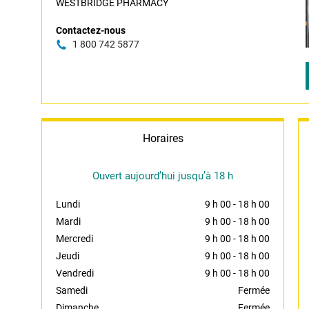
WESTBRIDGE PHARMACY
Contactez-nous
1 800 742 5877
Horaires
Ouvert aujourd’hui jusqu’à 18 h
Lundi
9 h 00
-
18 h 00
Mardi
9 h 00
-
18 h 00
Mercredi
9 h 00
-
18 h 00
Jeudi
9 h 00
-
18 h 00
Vendredi
9 h 00
-
18 h 00
Samedi
Fermée
Dimanche
Fermée