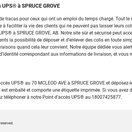
ccès UPS® à SPRUCE GROVE
rce de tracas pour ceux qui ont un emploi du temps chargé. Tout 
 faciliter la vie des clients qui ne peuvent pas laisser leurs colis
ès UPS® à SPRUCE GROVE, AB. Notre site sûr et sécurisé peut acce
ients la possibilité de déposer et d’enlever des colis en toute s
ivraisons quand cela leur convient. Notre équipe dédiée vous ale
d’identité correspondant aux informations de livraison, et vous n
 d’accès UPS® au 70 MCLEOD AVE à SPRUCE GROVE et déposez-le,
 est emballé et comporte une étiquette imprimée. Si vous avez 
llez téléphoner à notre Point d’accès UPS® au 18007425877.
reserved.