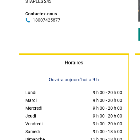
STAPLES 243
Contactez-nous
18007425877
Horaires
Ouvrira aujourd’hui à 9 h
Lundi
9 h 00
-
20 h 00
Mardi
9 h 00
-
20 h 00
Mercredi
9 h 00
-
20 h 00
Jeudi
9 h 00
-
20 h 00
Vendredi
9 h 00
-
20 h 00
Samedi
9 h 00
-
18 h 00
Dimanche
11 h 00
-
18 h 00