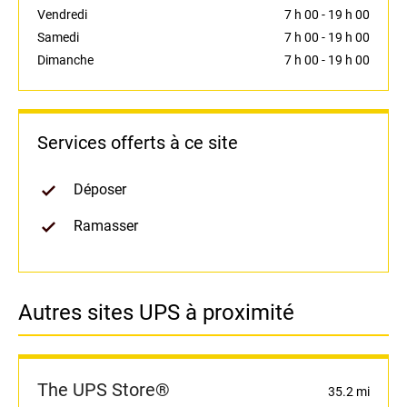
Vendredi
7 h 00
-
19 h 00
Samedi
7 h 00
-
19 h 00
Dimanche
7 h 00
-
19 h 00
Services offerts à ce site
Déposer
Ramasser
Autres sites UPS à proximité
The UPS Store®
35.2 mi