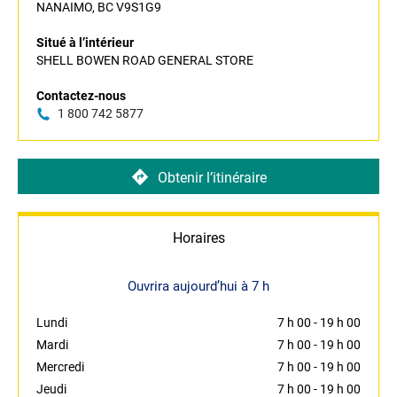
NANAIMO, BC V9S1G9
Situé à l’intérieur
SHELL BOWEN ROAD GENERAL STORE
Contactez-nous
1 800 742 5877
Obtenir l’itinéraire
Horaires
Ouvrira aujourd’hui à 7 h
Lundi
7 h 00
-
19 h 00
Mardi
7 h 00
-
19 h 00
Mercredi
7 h 00
-
19 h 00
Jeudi
7 h 00
-
19 h 00