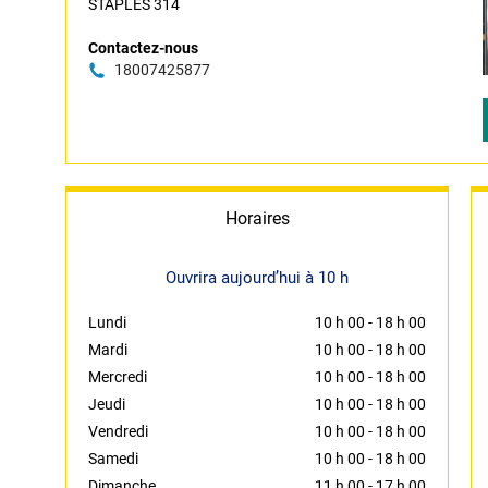
STAPLES 314
Contactez-nous
18007425877
Horaires
Ouvrira aujourd’hui à 10 h
Lundi
10 h 00
-
18 h 00
Mardi
10 h 00
-
18 h 00
Mercredi
10 h 00
-
18 h 00
Jeudi
10 h 00
-
18 h 00
Vendredi
10 h 00
-
18 h 00
Samedi
10 h 00
-
18 h 00
Dimanche
11 h 00
-
17 h 00