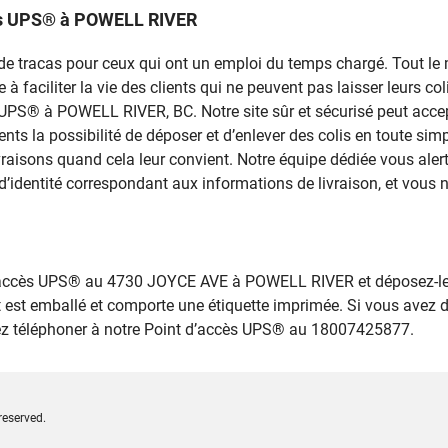
cès UPS® à POWELL RIVER
rce de tracas pour ceux qui ont un emploi du temps chargé. Tout 
 faciliter la vie des clients qui ne peuvent pas laisser leurs colis
s UPS® à POWELL RIVER, BC. Notre site sûr et sécurisé peut acce
ients la possibilité de déposer et d’enlever des colis en toute s
ivraisons quand cela leur convient. Notre équipe dédiée vous ale
d’identité correspondant aux informations de livraison, et vous n
 d’accès UPS® au 4730 JOYCE AVE à POWELL RIVER et déposez-le,
 est emballé et comporte une étiquette imprimée. Si vous avez 
llez téléphoner à notre Point d’accès UPS® au 18007425877.
reserved.