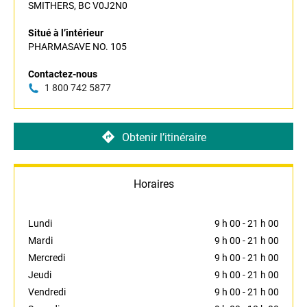
SMITHERS, BC V0J2N0
Situé à l’intérieur
PHARMASAVE NO. 105
Contactez-nous
1 800 742 5877
Obtenir l’itinéraire
Horaires
Lundi
9 h 00
-
21 h 00
Mardi
9 h 00
-
21 h 00
Mercredi
9 h 00
-
21 h 00
Jeudi
9 h 00
-
21 h 00
Vendredi
9 h 00
-
21 h 00