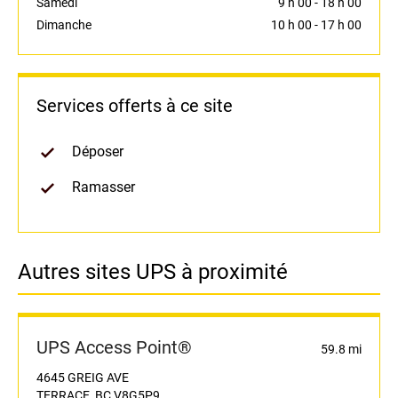
Samedi
9 h 00
-
18 h 00
Dimanche
10 h 00
-
17 h 00
Services offerts à ce site
Déposer
Ramasser
Autres sites UPS à proximité
UPS Access Point®
59.8 mi
4645 GREIG AVE
TERRACE, BC V8G5P9