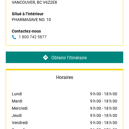
VANCOUVER, BC V6Z2E8
Situé à l’intérieur
PHARMASAVE NO. 10
Contactez-nous
1 800 742 5877
Obtenir l’itinéraire
Horaires
Lundi
9 h 00
-
18 h 00
Mardi
9 h 00
-
18 h 00
Mercredi
9 h 00
-
18 h 00
Jeudi
9 h 00
-
18 h 00
Vendredi
9 h 00
-
18 h 00