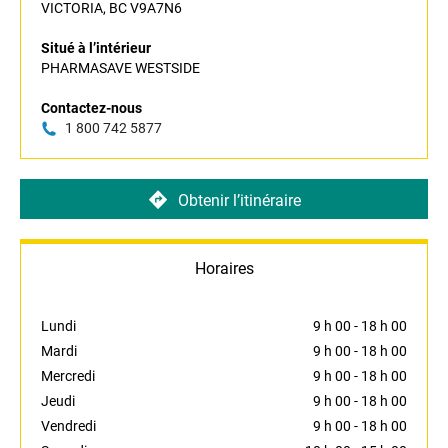
VICTORIA, BC V9A7N6
Situé à l’intérieur
PHARMASAVE WESTSIDE
Contactez-nous
1 800 742 5877
Obtenir l’itinéraire
Horaires
Lundi
9 h 00
-
18 h 00
Mardi
9 h 00
-
18 h 00
Mercredi
9 h 00
-
18 h 00
Jeudi
9 h 00
-
18 h 00
Vendredi
9 h 00
-
18 h 00