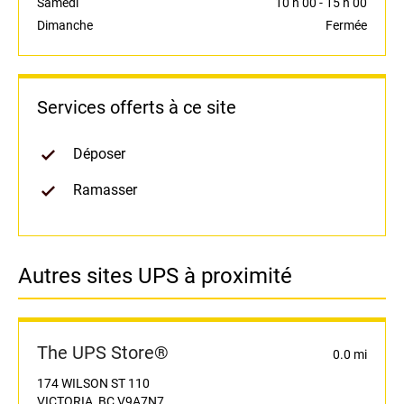
Samedi
10 h 00
-
15 h 00
Dimanche
Fermée
Services offerts à ce site
Déposer
Ramasser
Autres sites UPS à proximité
The UPS Store®
0.0 mi
174 WILSON ST 110
VICTORIA, BC V9A7N7