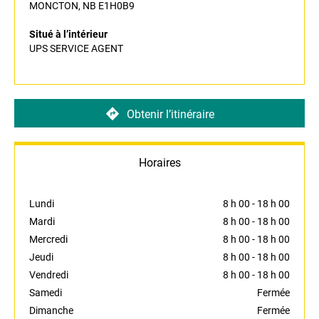
MONCTON, NB E1H0B9
Situé à l’intérieur
UPS SERVICE AGENT
Obtenir l’itinéraire
Horaires
Lundi
8 h 00
-
18 h 00
Mardi
8 h 00
-
18 h 00
Mercredi
8 h 00
-
18 h 00
Jeudi
8 h 00
-
18 h 00
Vendredi
8 h 00
-
18 h 00
Samedi
Fermée
Dimanche
Fermée