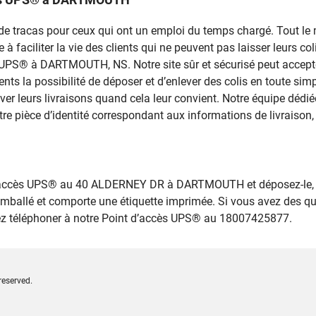
rce de tracas pour ceux qui ont un emploi du temps chargé. Tout 
 faciliter la vie des clients qui ne peuvent pas laisser leurs colis
ès UPS® à DARTMOUTH, NS. Notre site sûr et sécurisé peut accepte
ents la possibilité de déposer et d’enlever des colis en toute s
r leurs livraisons quand cela leur convient. Notre équipe dédié
tre pièce d’identité correspondant aux informations de livraison, 
 d’accès UPS® au 40 ALDERNEY DR à DARTMOUTH et déposez-le, 
emballé et comporte une étiquette imprimée. Si vous avez des q
llez téléphoner à notre Point d’accès UPS® au 18007425877.
reserved.