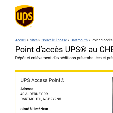
Accueil
>
Sites
>
Nouvelle-Écosse
>
Dartmouth
>
Point d’acc
Point d’accès UPS® au C
Dépôt et enlèvement d’expéditions pré-emballées et pré
UPS Access Point®
Adresse
40 ALDERNEY DR
DARTMOUTH, NS B2Y2N5
Situé à l’intérieur