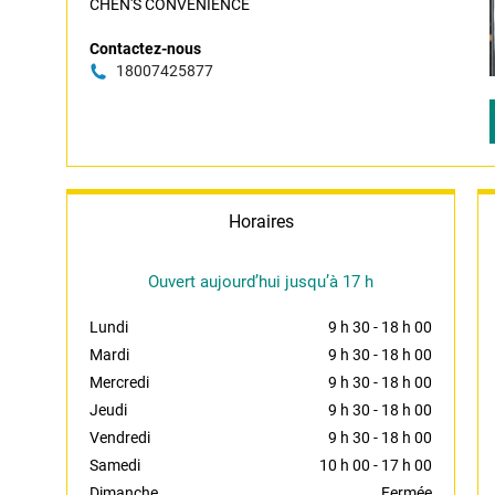
CHEN'S CONVENIENCE
Contactez-nous
18007425877
Horaires
Ouvert aujourd’hui jusqu’à 17 h
Lundi
9 h 30
-
18 h 00
Mardi
9 h 30
-
18 h 00
Mercredi
9 h 30
-
18 h 00
Jeudi
9 h 30
-
18 h 00
Vendredi
9 h 30
-
18 h 00
Samedi
10 h 00
-
17 h 00
Dimanche
Fermée