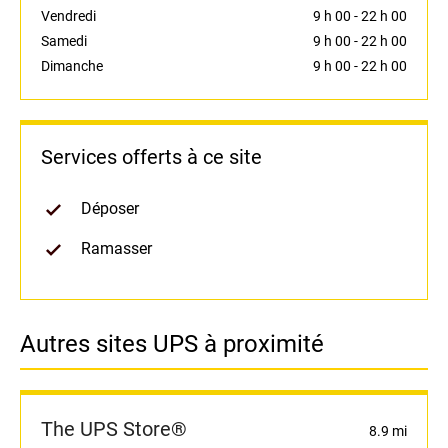
Vendredi
9 h 00
-
22 h 00
Samedi
9 h 00
-
22 h 00
Dimanche
9 h 00
-
22 h 00
Services offerts à ce site
Déposer
Ramasser
Autres sites UPS à proximité
The UPS Store®
8.9 mi