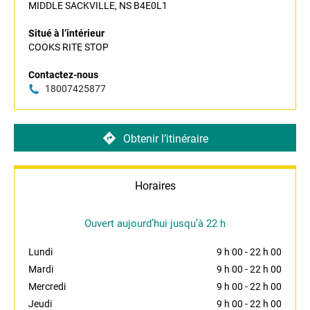
MIDDLE SACKVILLE, NS B4E0L1
Situé à l’intérieur
COOKS RITE STOP
Contactez-nous
18007425877
Obtenir l’itinéraire
Horaires
Ouvert aujourd’hui jusqu’à 22 h
Lundi
9 h 00
-
22 h 00
Mardi
9 h 00
-
22 h 00
Mercredi
9 h 00
-
22 h 00
Jeudi
9 h 00
-
22 h 00