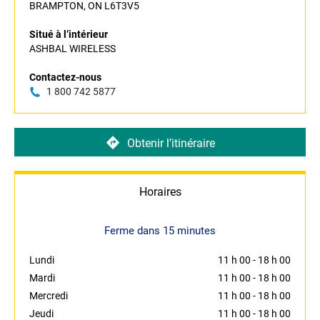
BRAMPTON, ON L6T3V5
Situé à l’intérieur
ASHBAL WIRELESS
Contactez-nous
1 800 742 5877
Obtenir l’itinéraire
Horaires
Ferme dans 15 minutes
Lundi
11 h 00
-
18 h 00
Mardi
11 h 00
-
18 h 00
Mercredi
11 h 00
-
18 h 00
Jeudi
11 h 00
-
18 h 00