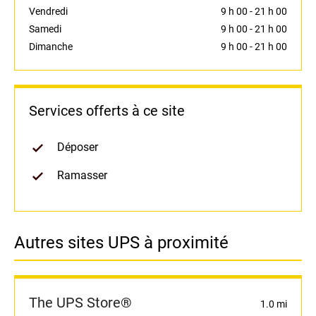
Vendredi
9 h 00
-
21 h 00
Samedi
9 h 00
-
21 h 00
Dimanche
9 h 00
-
21 h 00
Services offerts à ce site
Déposer
Ramasser
Autres sites UPS à proximité
The UPS Store®
1.0 mi