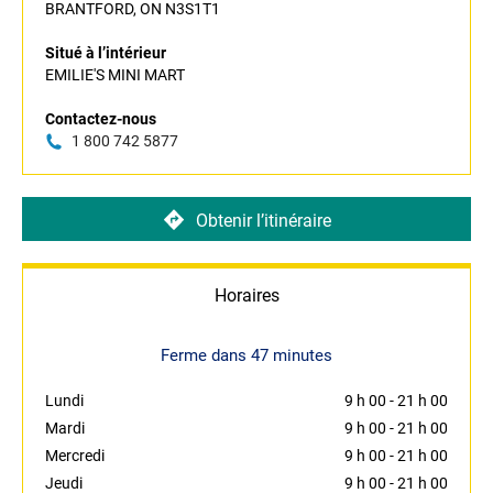
BRANTFORD, ON N3S1T1
Situé à l’intérieur
EMILIE'S MINI MART
Contactez-nous
1 800 742 5877
Obtenir l’itinéraire
Horaires
Ferme dans 47 minutes
Lundi
9 h 00
-
21 h 00
Mardi
9 h 00
-
21 h 00
Mercredi
9 h 00
-
21 h 00
Jeudi
9 h 00
-
21 h 00