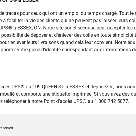
rce de tracas pour ceux qui ont un emploi du temps chargé. Tout 
 faciliter la vie des clients qui ne peuvent pas laisser leurs colis
s UPS® à ESSEX, ON. Notre site sûr et sécurisé peut accepter les 
a possibilité de déposer et d’enlever des colis en toute simplici
r enlever leurs livraisons quand cela leur convient. Notre équ
’apporter votre pièce d’identité correspondant aux informations de
d’accès UPS® au 109 QUEEN ST à ESSEX et déposez-le, nous nou
emballé et comporte une étiquette imprimée. Si vous avez des q
lez téléphoner à notre Point d’accès UPS® au 1 800 742 5877.
reserved.