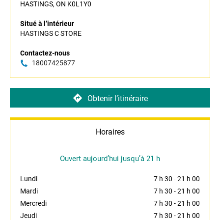
HASTINGS, ON K0L1Y0
Situé à l’intérieur
HASTINGS C STORE
Contactez-nous
18007425877
Obtenir l’itinéraire
Horaires
Ouvert aujourd’hui jusqu’à 21 h
Lundi
7 h 30
-
21 h 00
Mardi
7 h 30
-
21 h 00
Mercredi
7 h 30
-
21 h 00
Jeudi
7 h 30
-
21 h 00