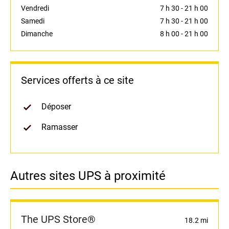
Vendredi
7 h 30
-
21 h 00
Samedi
7 h 30
-
21 h 00
Dimanche
8 h 00
-
21 h 00
Services offerts à ce site
Déposer
Ramasser
Autres sites UPS à proximité
The UPS Store®
18.2 mi