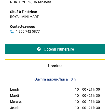
NORTH YORK, ON M2J5B3
Situé à l’intérieur
ROYAL MINI MART
Contactez-nous
1 800 742 5877
Obtenir l’itinéraire
Horaires
Ouvrira aujourd’hui à 10 h
Lundi
10 h 00
-
21 h 30
Mardi
10 h 00
-
21 h 30
Mercredi
10 h 00
-
21 h 30
Jeudi
10 h 00
-
21 h 30