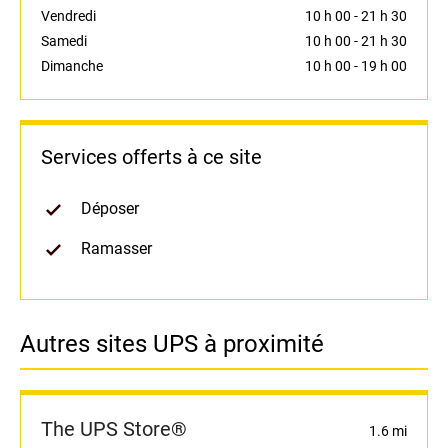
Vendredi
10 h 00
-
21 h 30
Samedi
10 h 00
-
21 h 30
Dimanche
10 h 00
-
19 h 00
Services offerts à ce site
Déposer
Ramasser
Autres sites UPS à proximité
The UPS Store®
1.6 mi