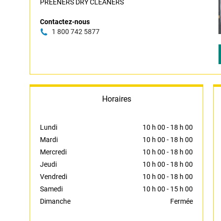
PREENERS DRY CLEANERS
Contactez-nous
1 800 742 5877
Horaires
Lundi
10 h 00
-
18 h 00
Mardi
10 h 00
-
18 h 00
Mercredi
10 h 00
-
18 h 00
Jeudi
10 h 00
-
18 h 00
Vendredi
10 h 00
-
18 h 00
Samedi
10 h 00
-
15 h 00
Dimanche
Fermée