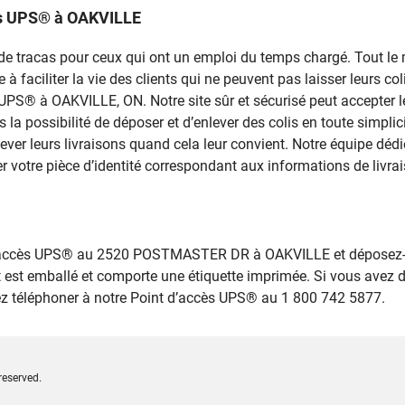
cès UPS® à OAKVILLE
rce de tracas pour ceux qui ont un emploi du temps chargé. Tout 
 faciliter la vie des clients qui ne peuvent pas laisser leurs colis
s UPS® à OAKVILLE, ON. Notre site sûr et sécurisé peut accepter 
ts la possibilité de déposer et d’enlever des colis en toute sim
ver leurs livraisons quand cela leur convient. Notre équipe dédi
r votre pièce d’identité correspondant aux informations de livrais
 d’accès UPS® au 2520 POSTMASTER DR à OAKVILLE et déposez-le
 est emballé et comporte une étiquette imprimée. Si vous avez 
lez téléphoner à notre Point d’accès UPS® au 1 800 742 5877.
reserved.