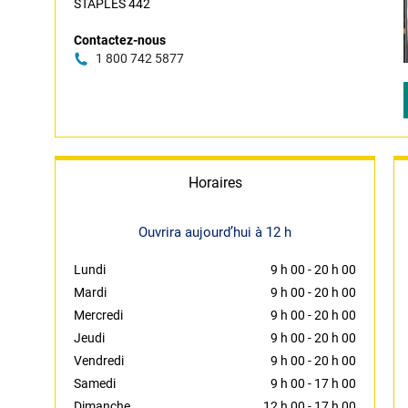
STAPLES 442
Contactez-nous
1 800 742 5877
Horaires
Ouvrira aujourd’hui à 12 h
Lundi
9 h 00
-
20 h 00
Mardi
9 h 00
-
20 h 00
Mercredi
9 h 00
-
20 h 00
Jeudi
9 h 00
-
20 h 00
Vendredi
9 h 00
-
20 h 00
Samedi
9 h 00
-
17 h 00
Dimanche
12 h 00
-
17 h 00