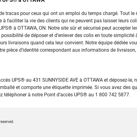
rce de tracas pour ceux qui ont un emploi du temps chargé. Tout 
 faciliter la vie des clients qui ne peuvent pas laisser leurs colis
s UPS® à OTTAWA, ON. Notre site sûr et sécurisé peut accepter le
a possibilité de déposer et d’enlever des colis en toute simplici
urs livraisons quand cela leur convient. Notre équipe dédiée vou
tre pièce d’identité correspondant aux informations de livraison, 
 d’accès UPS® au 431 SUNNYSIDE AVE à OTTAWA et déposez-le, n
emballé et comporte une étiquette imprimée. Si vous avez des q
lez téléphoner à notre Point d’accès UPS® au 1 800 742 5877.
reserved.