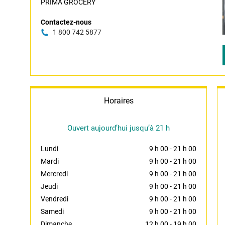
PRIMA GROCERY
Contactez-nous
1 800 742 5877
Horaires
Ouvert aujourd’hui jusqu’à 21 h
Lundi
9 h 00
-
21 h 00
Mardi
9 h 00
-
21 h 00
Mercredi
9 h 00
-
21 h 00
Jeudi
9 h 00
-
21 h 00
Vendredi
9 h 00
-
21 h 00
Samedi
9 h 00
-
21 h 00
Dimanche
12 h 00
-
19 h 00