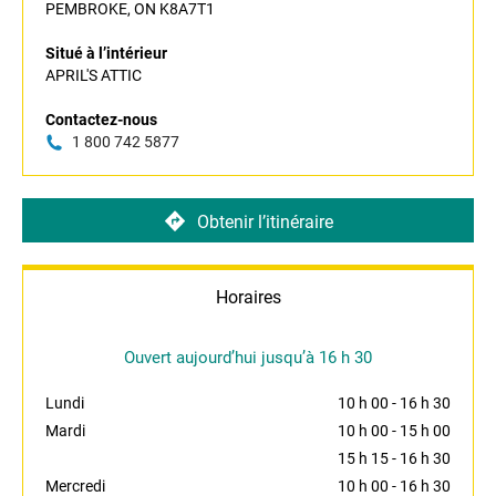
PEMBROKE, ON K8A7T1
Situé à l’intérieur
APRIL'S ATTIC
Contactez-nous
1 800 742 5877
Obtenir l’itinéraire
Horaires
Ouvert aujourd’hui jusqu’à 16 h 30
Lundi
10 h 00
-
16 h 30
Mardi
10 h 00
-
15 h 00
15 h 15
-
16 h 30
Mercredi
10 h 00
-
16 h 30