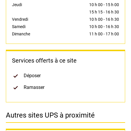
Jeudi
10 h 00
-
15 h 00
15 h 15
-
16 h 30
Vendredi
10 h 00
-
16 h 30
Samedi
10 h 00
-
16 h 30
Dimanche
11 h 00
-
17 h 00
Services offerts à ce site
Déposer
Ramasser
Autres sites UPS à proximité