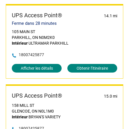
UPS Access Point®
14.1 mi
Ferme dans 28 minutes
105 MAIN ST
PARKHILL, ON N0M2K0
Intérieur
ULTRAMAR PARKHILL
18007425877
Afficher les détails
Obtenir l’itinéraire
UPS Access Point®
15.0 mi
158 MILL ST
GLENCOE, ON N0L1M0
Intérieur
BRYAN'S VARIETY
18007425877