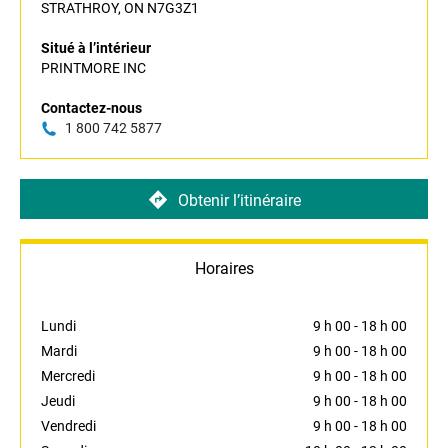
STRATHROY, ON N7G3Z1
Situé à l’intérieur
PRINTMORE INC
Contactez-nous
1 800 742 5877
Obtenir l’itinéraire
Horaires
Lundi
9 h 00
-
18 h 00
Mardi
9 h 00
-
18 h 00
Mercredi
9 h 00
-
18 h 00
Jeudi
9 h 00
-
18 h 00
Vendredi
9 h 00
-
18 h 00