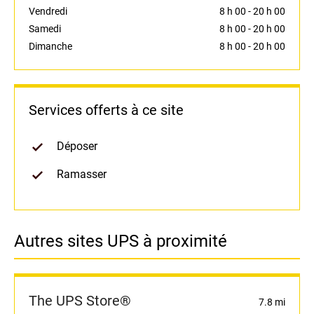
Vendredi
8 h 00
-
20 h 00
Samedi
8 h 00
-
20 h 00
Dimanche
8 h 00
-
20 h 00
Services offerts à ce site
Déposer
Ramasser
Autres sites UPS à proximité
The UPS Store®
7.8 mi