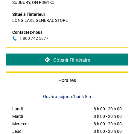
SUDBURY, ON P3G1K5
Situé à l’intérieur
LONG LAKE GENERAL STORE
Contactez-nous
1 800 742 5877
Obtenir l’itinéraire
Horaires
Ouvrira aujourd’hui à 8 h
Lundi
8 h 00
-
20 h 00
Mardi
8 h 00
-
20 h 00
Mercredi
8 h 00
-
20 h 00
Jeudi
8 h 00
-
20 h 00