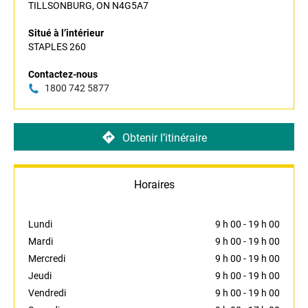
TILLSONBURG, ON N4G5A7
Situé à l’intérieur
STAPLES 260
Contactez-nous
1800 742 5877
Obtenir l’itinéraire
Horaires
Lundi
9 h 00
-
19 h 00
Mardi
9 h 00
-
19 h 00
Mercredi
9 h 00
-
19 h 00
Jeudi
9 h 00
-
19 h 00
Vendredi
9 h 00
-
19 h 00