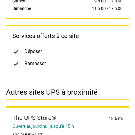
Samedi
9 h 00
-
17 h 00
Dimanche
11 h 00
-
17 h 00
Services offerts à ce site
Déposer
Ramasser
Autres sites UPS à proximité
The UPS Store®
18.6 mi
Ouvert aujourd’hui jusqu’à 15 h