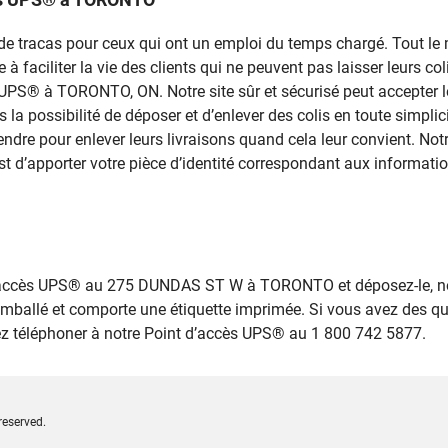
rce de tracas pour ceux qui ont un emploi du temps chargé. Tout 
 faciliter la vie des clients qui ne peuvent pas laisser leurs colis
s UPS® à TORONTO, ON. Notre site sûr et sécurisé peut accepter 
s la possibilité de déposer et d’enlever des colis en toute simpl
e pour enlever leurs livraisons quand cela leur convient. Notr
est d’apporter votre pièce d’identité correspondant aux informatio
 d’accès UPS® au 275 DUNDAS ST W à TORONTO et déposez-le, no
emballé et comporte une étiquette imprimée. Si vous avez des q
lez téléphoner à notre Point d’accès UPS® au 1 800 742 5877.
reserved.