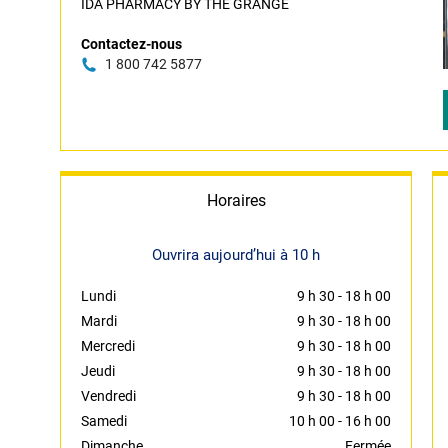
IDA PHARMACY BY THE GRANGE
Contactez-nous
1 800 742 5877
Horaires
Ouvrira aujourd’hui à 10 h
Lundi
9 h 30
-
18 h 00
Mardi
9 h 30
-
18 h 00
Mercredi
9 h 30
-
18 h 00
Jeudi
9 h 30
-
18 h 00
Vendredi
9 h 30
-
18 h 00
Samedi
10 h 00
-
16 h 00
Dimanche
Fermée