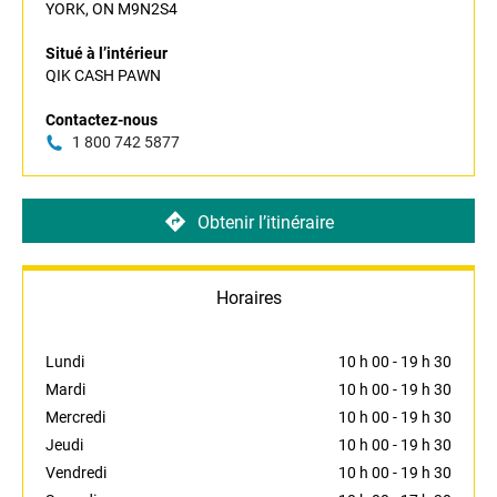
YORK, ON M9N2S4
Situé à l’intérieur
QIK CASH PAWN
Contactez-nous
1 800 742 5877
Obtenir l’itinéraire
Horaires
Lundi
10 h 00
-
19 h 30
Mardi
10 h 00
-
19 h 30
Mercredi
10 h 00
-
19 h 30
Jeudi
10 h 00
-
19 h 30
Vendredi
10 h 00
-
19 h 30