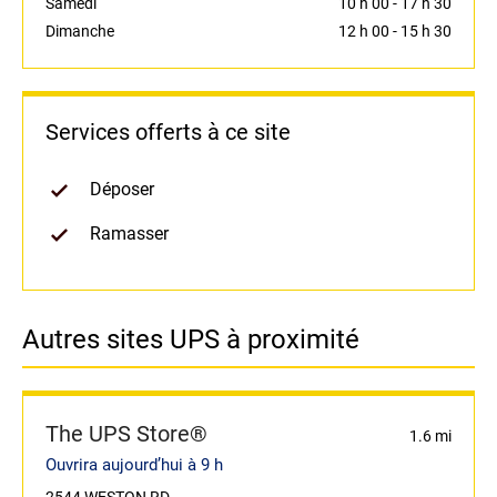
Samedi
10 h 00
-
17 h 30
Dimanche
12 h 00
-
15 h 30
Services offerts à ce site
Déposer
Ramasser
Autres sites UPS à proximité
The UPS Store®
1.6 mi
Ouvrira aujourd’hui à 9 h