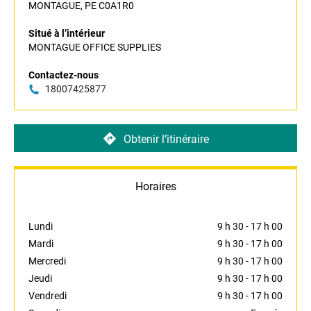
MONTAGUE, PE C0A1R0
Situé à l’intérieur
MONTAGUE OFFICE SUPPLIES
Contactez-nous
18007425877
Obtenir l’itinéraire
Horaires
Lundi
9 h 30
-
17 h 00
Mardi
9 h 30
-
17 h 00
Mercredi
9 h 30
-
17 h 00
Jeudi
9 h 30
-
17 h 00
Vendredi
9 h 30
-
17 h 00