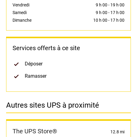
Vendredi
9 h 00
-
19 h 00
Samedi
9 h 00
-
17 h 00
Dimanche
10 h 00
-
17 h 00
Services offerts à ce site
Déposer
Ramasser
Autres sites UPS à proximité
The UPS Store®
12.8 mi