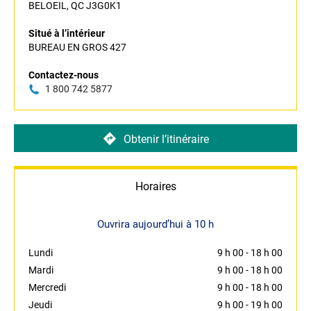
BELOEIL, QC J3G0K1
Situé à l’intérieur
BUREAU EN GROS 427
Contactez-nous
1 800 742 5877
Obtenir l’itinéraire
Horaires
Ouvrira aujourd’hui à 10 h
Lundi
9 h 00
-
18 h 00
Mardi
9 h 00
-
18 h 00
Mercredi
9 h 00
-
18 h 00
Jeudi
9 h 00
-
19 h 00