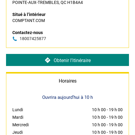
POINTE-AUX-TREMBLES, QC H1B4A4
Situé à l’intérieur
COMPTANT.COM
Contactez-nous
18007425877
Obtenir l’itinéraire
Horaires
Ouvrira aujourd’hui à 10 h
Lundi
10 h 00
-
19 h 00
Mardi
10 h 00
-
19 h 00
Mercredi
10 h 00
-
19 h 00
Jeudi
10 h 00
-
19 h 00