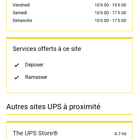
Vendredi
10 h 00
-
19 h 00
Samedi
10 h 00
-
17 h 00
Dimanche
10 h 00
-
17 h 00
Services offerts à ce site
Déposer
Ramasser
Autres sites UPS à proximité
The UPS Store®
4.7 mi