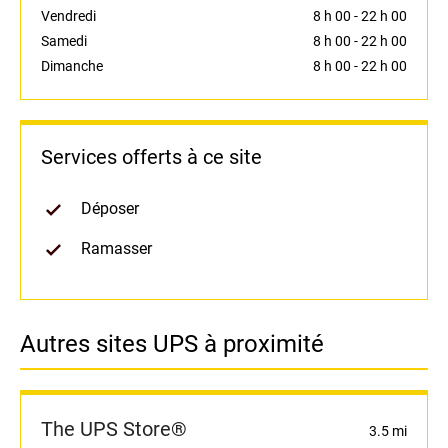
Vendredi
8 h 00
-
22 h 00
Samedi
8 h 00
-
22 h 00
Dimanche
8 h 00
-
22 h 00
Services offerts à ce site
Déposer
Ramasser
Autres sites UPS à proximité
The UPS Store®
3.5 mi