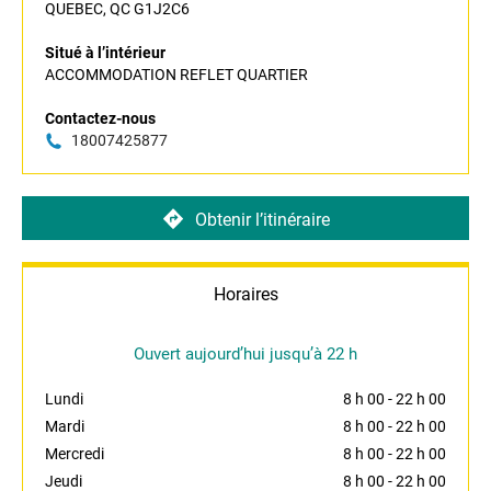
QUEBEC, QC G1J2C6
Situé à l’intérieur
ACCOMMODATION REFLET QUARTIER
Contactez-nous
18007425877
Obtenir l’itinéraire
Horaires
Ouvert aujourd’hui jusqu’à 22 h
Lundi
8 h 00
-
22 h 00
Mardi
8 h 00
-
22 h 00
Mercredi
8 h 00
-
22 h 00
Jeudi
8 h 00
-
22 h 00