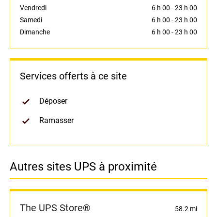
Vendredi
6 h 00
-
23 h 00
Samedi
6 h 00
-
23 h 00
Dimanche
6 h 00
-
23 h 00
Services offerts à ce site
Déposer
Ramasser
Autres sites UPS à proximité
The UPS Store®
58.2 mi