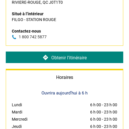
RIVIERE-ROUGE, QC J0T1T0
Situé à l’intérieur
FILGO - STATION ROUGE
Contactez-nous
1 800 742 5877
Obtenir l’itinéraire
Horaires
Ouvrira aujourd’hui à 6 h
Lundi
6 h 00
-
23 h 00
Mardi
6 h 00
-
23 h 00
Mercredi
6 h 00
-
23 h 00
Jeudi
6 h 00
-
23 h 00