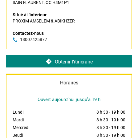
SAINT-LAURENT, QC H4M1P1
Situé à l’intérieur
PROXIM AMSELEM & ABIKHZER
Contactez-nous
18007425877
Obtenir l’itinéraire
Horaires
Ouvert aujourd’hui jusqu’à 19 h
Lundi
8 h 30
-
19 h 00
Mardi
8 h 30
-
19 h 00
Mercredi
8 h 30
-
19 h 00
Jeudi
8 h 30
-
19 h 00