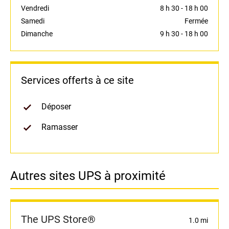
Vendredi
8 h 30
-
18 h 00
Samedi
Fermée
Dimanche
9 h 30
-
18 h 00
Services offerts à ce site
Déposer
Ramasser
Autres sites UPS à proximité
The UPS Store®
1.0 mi