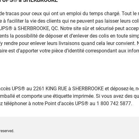
rce de tracas pour ceux qui ont un emploi du temps chargé. Tout 
 faciliter la vie des clients qui ne peuvent pas laisser leurs colis
ès UPS® à SHERBROOKE, QC. Notre site sûr et sécurisé peut accept
ents la possibilité de déposer et d’enlever des colis en toute si
rendre pour enlever leurs livraisons quand cela leur convient.
aire est d’apporter votre pièce d’identité correspondant aux info
 d’accès UPS® au 2261 KING RUE à SHERBROOKE et déposez-le, n
emballé et comporte une étiquette imprimée. Si vous avez des q
lez téléphoner à notre Point d’accès UPS® au 1 800 742 5877.
reserved.