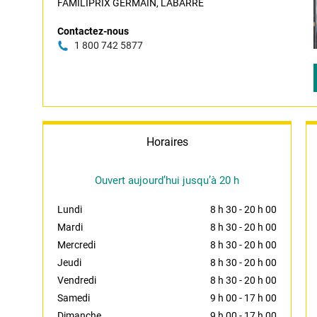
FAMILIPRIX GERMAIN, LABARRE
Contactez-nous
1 800 742 5877
Horaires
Ouvert aujourd’hui jusqu’à 20 h
Lundi
8 h 30
-
20 h 00
Mardi
8 h 30
-
20 h 00
Mercredi
8 h 30
-
20 h 00
Jeudi
8 h 30
-
20 h 00
Vendredi
8 h 30
-
20 h 00
Samedi
9 h 00
-
17 h 00
Dimanche
9 h 00
-
17 h 00