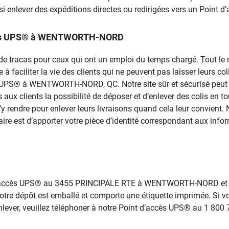
i enlever des expéditions directes ou redirigées vers un Point 
accès UPS® à WENTWORTH-NORD
rce de tracas pour ceux qui ont un emploi du temps chargé. Tout 
 faciliter la vie des clients qui ne peuvent pas laisser leurs colis
ès UPS® à WENTWORTH-NORD, QC. Notre site sûr et sécurisé peut a
aux clients la possibilité de déposer et d’enlever des colis en 
endre pour enlever leurs livraisons quand cela leur convient.
aire est d’apporter votre pièce d’identité correspondant aux info
 d’accès UPS® au 3455 PRINCIPALE RTE à WENTWORTH-NORD et dé
tre dépôt est emballé et comporte une étiquette imprimée. Si v
lever, veuillez téléphoner à notre Point d’accès UPS® au 1 800