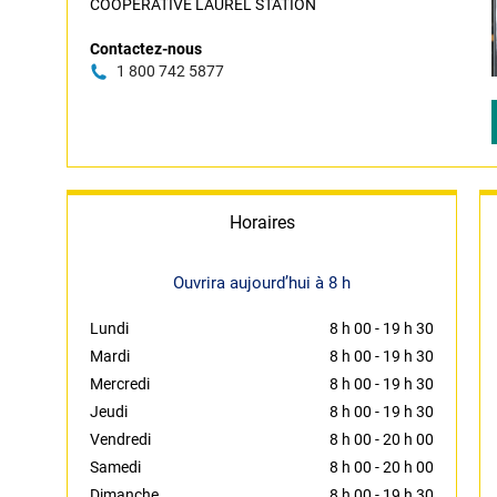
COOPERATIVE LAUREL STATION
Contactez-nous
1 800 742 5877
Horaires
Ouvrira aujourd’hui à 8 h
Lundi
8 h 00
-
19 h 30
Mardi
8 h 00
-
19 h 30
Mercredi
8 h 00
-
19 h 30
Jeudi
8 h 00
-
19 h 30
Vendredi
8 h 00
-
20 h 00
Samedi
8 h 00
-
20 h 00
Dimanche
8 h 00
-
19 h 30