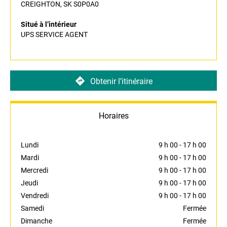
CREIGHTON, SK S0P0A0
Situé à l’intérieur
UPS SERVICE AGENT
Obtenir l’itinéraire
Horaires
Lundi
9 h 00
-
17 h 00
Mardi
9 h 00
-
17 h 00
Mercredi
9 h 00
-
17 h 00
Jeudi
9 h 00
-
17 h 00
Vendredi
9 h 00
-
17 h 00
Samedi
Fermée
Dimanche
Fermée