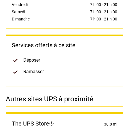
Vendredi
7 h 00
-
21 h 00
Samedi
7 h 00
-
21 h 00
Dimanche
7 h 00
-
21 h 00
Services offerts à ce site
Déposer
Ramasser
Autres sites UPS à proximité
The UPS Store®
38.8 mi