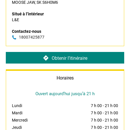
MOOSE JAW, SK S6H0M6
Situé à l’intérieur
L&E
Contactez-nous
18007425877
Obtenir l’itinéraire
Horaires
Ouvert aujourd’hui jusqu’à 21 h
Lundi
7 h 00
-
21 h 00
Mardi
7 h 00
-
21 h 00
Mercredi
7 h 00
-
21 h 00
Jeudi
7 h 00
-
21 h 00