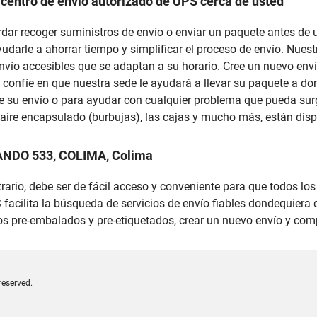
 centro de envío autorizado de UPS cerca de usted
cordar recoger suministros de envío o enviar un paquete antes d
yudarle a ahorrar tiempo y simplificar el proceso de envío. Nu
nvío accesibles que se adaptan a su horario. Cree un nuevo enví
 confíe en que nuestra sede le ayudará a llevar su paquete a don
 su envío o para ayudar con cualquier problema que pueda surg
n aire encapsulado (burbujas), las cajas y mucho más, están dis
ANDO 533, COLIMA, Colima
trario, debe ser de fácil acceso y conveniente para que todos lo
facilita la búsqueda de servicios de envío fiables dondequiera 
s pre-embalados y pre-etiquetados, crear un nuevo envío y comp
reserved.