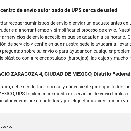
 centro de envío autorizado de UPS cerca de usted
cordar recoger suministros de envío o enviar un paquete antes d
ayudarle a ahorrar tiempo y simplificar el proceso de envío. Nu
ar servicios de envío accesibles que se adaptan a su horario. C
ón de servicio y confíe en que nuestra sede le ayudará a llevar 
s preguntas sobre su envío o para ayudar con cualquier problem
 de plástico con aire encapsulado (burbujas), las cajas y mucho
ACIO ZARAGOZA 4, CIUDAD DE MEXICO, Distrito Federal
trario, debe ser de fácil acceso y conveniente para que todos lo
XICO, UPS facilita la búsqueda de servicios de envío fiables d
sitar envíos pre-embalados y pre-etiquetados, crear un nuevo 
reserved.