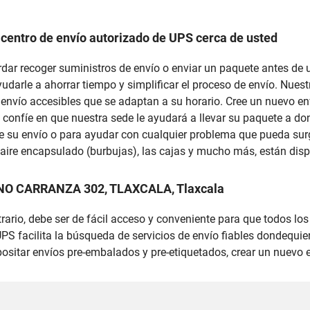
 centro de envío autorizado de UPS cerca de usted
cordar recoger suministros de envío o enviar un paquete antes d
ayudarle a ahorrar tiempo y simplificar el proceso de envío. Nu
 envío accesibles que se adaptan a su horario. Cree un nuevo en
 confíe en que nuestra sede le ayudará a llevar su paquete a don
 su envío o para ayudar con cualquier problema que pueda surg
n aire encapsulado (burbujas), las cajas y mucho más, están dis
ANO CARRANZA 302, TLAXCALA, Tlaxcala
trario, debe ser de fácil acceso y conveniente para que todos lo
S facilita la búsqueda de servicios de envío fiables dondequie
sitar envíos pre-embalados y pre-etiquetados, crear un nuevo 