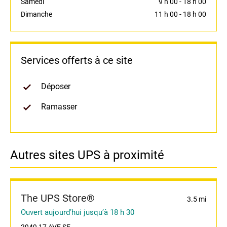
Samedi
9 h 00
-
18 h 00
Dimanche
11 h 00
-
18 h 00
Services offerts à ce site
Déposer
Ramasser
Autres sites UPS à proximité
The UPS Store®
3.5 mi
Ouvert aujourd’hui jusqu’à 18 h 30