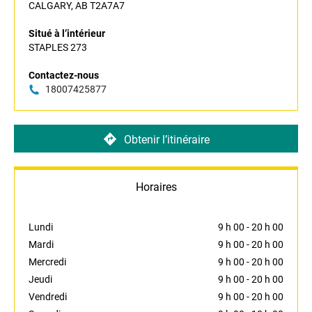
CALGARY, AB T2A7A7
Situé à l’intérieur
STAPLES 273
Contactez-nous
18007425877
Obtenir l’itinéraire
Horaires
Lundi
9 h 00
-
20 h 00
Mardi
9 h 00
-
20 h 00
Mercredi
9 h 00
-
20 h 00
Jeudi
9 h 00
-
20 h 00
Vendredi
9 h 00
-
20 h 00