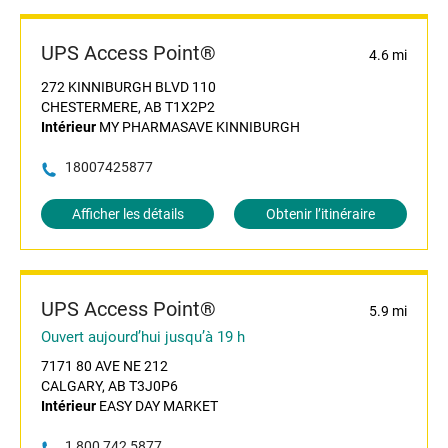
UPS Access Point®
4.6 mi
272 KINNIBURGH BLVD 110
CHESTERMERE, AB T1X2P2
Intérieur
MY PHARMASAVE KINNIBURGH
18007425877
Afficher les détails
Obtenir l’itinéraire
UPS Access Point®
5.9 mi
Ouvert aujourd’hui jusqu’à 19 h
7171 80 AVE NE 212
CALGARY, AB T3J0P6
Intérieur
EASY DAY MARKET
1 800 742 5877