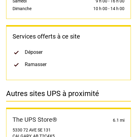
Samedi
9 h 00
-
16 h 00
Dimanche
10 h 00
-
14 h 00
Services offerts à ce site
Déposer
Ramasser
Autres sites UPS à proximité
The UPS Store®
6.1 mi
5330 72 AVE SE 131
CALGARY, AB T2C4X5