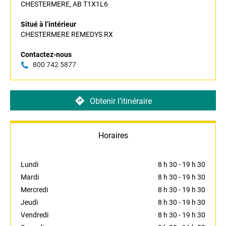
CHESTERMERE, AB T1X1L6
Situé à l’intérieur
CHESTERMERE REMEDYS RX
Contactez-nous
800 742 5877
Obtenir l’itinéraire
Horaires
Lundi
8 h 30
-
19 h 30
Mardi
8 h 30
-
19 h 30
Mercredi
8 h 30
-
19 h 30
Jeudi
8 h 30
-
19 h 30
Vendredi
8 h 30
-
19 h 30