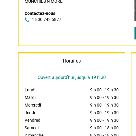
MUNCHIES N MORE
Contactez-nous
1 800 742 5877
Horaires
Ouvert aujourd’hui jusqu’à 19 h 30
Lundi
9 h 00
-
19 h 30
Mardi
9 h 00
-
19 h 30
Mercredi
9 h 00
-
19 h 30
Jeudi
9 h 00
-
19 h 30
Vendredi
9 h 00
-
19 h 30
Samedi
9 h 00
-
18 h 00
Dimanche
9 h 00
-
18 h 00