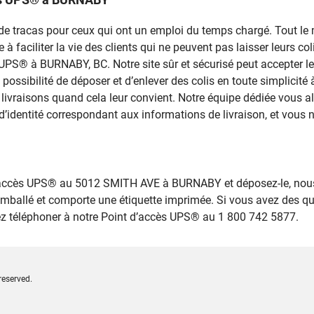
rce de tracas pour ceux qui ont un emploi du temps chargé. Tout 
 faciliter la vie des clients qui ne peuvent pas laisser leurs colis
s UPS® à BURNABY, BC. Notre site sûr et sécurisé peut accepter l
a possibilité de déposer et d’enlever des colis en toute simplic
 livraisons quand cela leur convient. Notre équipe dédiée vous a
d’identité correspondant aux informations de livraison, et vous n
 d’accès UPS® au 5012 SMITH AVE à BURNABY et déposez-le, nous
emballé et comporte une étiquette imprimée. Si vous avez des q
lez téléphoner à notre Point d’accès UPS® au 1 800 742 5877.
reserved.