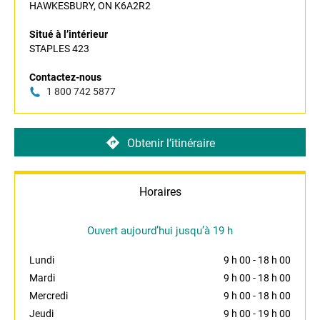
HAWKESBURY, ON K6A2R2
Situé à l’intérieur
STAPLES 423
Contactez-nous
1 800 742 5877
Obtenir l’itinéraire
Horaires
Ouvert aujourd’hui jusqu’à 19 h
Lundi
9 h 00
-
18 h 00
Mardi
9 h 00
-
18 h 00
Mercredi
9 h 00
-
18 h 00
Jeudi
9 h 00
-
19 h 00