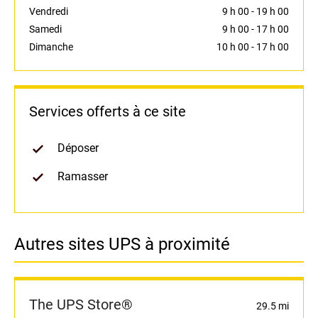
Vendredi
9 h 00
-
19 h 00
Samedi
9 h 00
-
17 h 00
Dimanche
10 h 00
-
17 h 00
Services offerts à ce site
Déposer
Ramasser
Autres sites UPS à proximité
The UPS Store®
29.5 mi