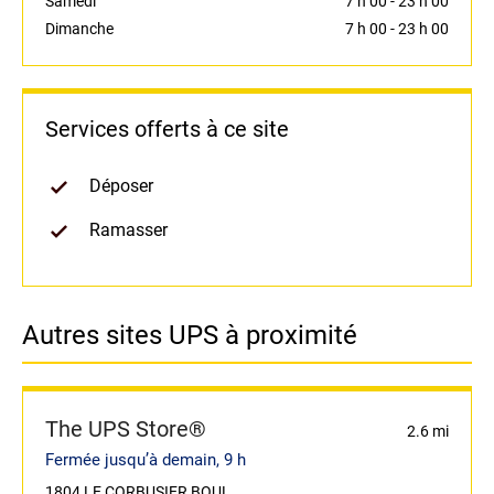
Samedi
7 h 00
-
23 h 00
Dimanche
7 h 00
-
23 h 00
Services offerts à ce site
Déposer
Ramasser
Autres sites UPS à proximité
The UPS Store®
2.6 mi
Fermée jusqu’à demain, 9 h
1804 LE CORBUSIER BOUL