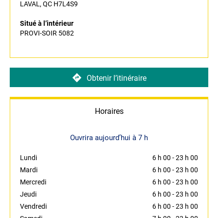
LAVAL, QC H7L4S9
Situé à l’intérieur
PROVI-SOIR 5082
Obtenir l’itinéraire
Horaires
Ouvrira aujourd’hui à 7 h
Lundi
6 h 00
-
23 h 00
Mardi
6 h 00
-
23 h 00
Mercredi
6 h 00
-
23 h 00
Jeudi
6 h 00
-
23 h 00
Vendredi
6 h 00
-
23 h 00