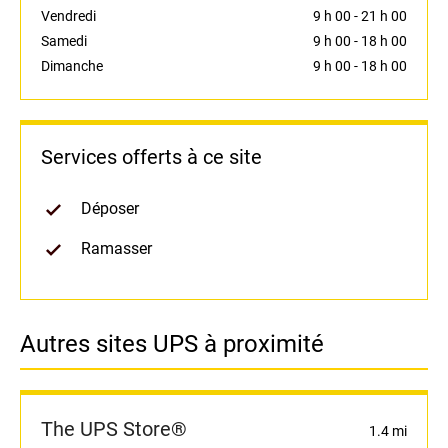
Vendredi
9 h 00
-
21 h 00
Samedi
9 h 00
-
18 h 00
Dimanche
9 h 00
-
18 h 00
Services offerts à ce site
Déposer
Ramasser
Autres sites UPS à proximité
The UPS Store®
1.4 mi