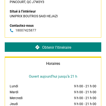
PINCOURT, QC J7W3Y3
Situé à l’intérieur
UNIPRIX BOUTROS SAID HEJAZI
Contactez-nous
18007425877
Obtenir l’itinéraire
Horaires
Ouvert aujourd’hui jusqu’à 21 h
Lundi
9 h 00
-
21 h 00
Mardi
9 h 00
-
21 h 00
Mercredi
9 h 00
-
21 h 00
Jeudi
9 h 00
-
21 h 00