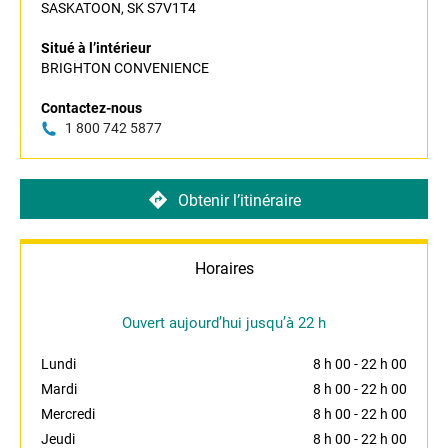
SASKATOON, SK S7V1T4
Situé à l’intérieur
BRIGHTON CONVENIENCE
Contactez-nous
1 800 742 5877
Obtenir l’itinéraire
Horaires
Ouvert aujourd’hui jusqu’à 22 h
Lundi
8 h 00
-
22 h 00
Mardi
8 h 00
-
22 h 00
Mercredi
8 h 00
-
22 h 00
Jeudi
8 h 00
-
22 h 00