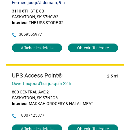
Fermée jusqu’à demain, 9 h
3110 8TH ST E 8B
SASKATOON, SK S7H0W2
Intérieur
THE UPS STORE 32
3069555977
Afficher les détails
Obtenir l’itinéraire
UPS Access Point®
2.5 mi
Ouvert aujourd’hui jusqu’à 22 h
800 CENTRAL AVE 2
SASKATOON, SK S7N2G6
Intérieur
MAKKAH GROCERY & HALAL MEAT
18007425877
Afficher les détails
Obtenir l’itinéraire