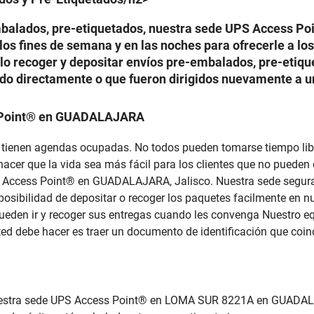
embalados, pre-etiquetados, nuestra sede UPS Access 
los fines de semana y en las noches para ofrecerle a los
olo recoger y depositar envíos pre-embalados, pre-etiq
iado directamente o que fueron dirigidos nuevamente a 
s Point® en GUADALAJARA
s tienen agendas ocupadas. No todos pueden tomarse tiempo libre
er que la vida sea más fácil para los clientes que no pueden d
S Access Point® en GUADALAJARA, Jalisco. Nuestra sede segur
la posibilidad de depositar o recoger los paquetes facilmente e
eden ir y recoger sus entregas cuando les convenga Nuestro eq
ted debe hacer es traer un documento de identificación que coinc
nuestra sede UPS Access Point® en LOMA SUR 8221A en GUADAL