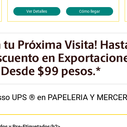
Ver Detalles
Cómo llegar
cesso UPS ® en PAPELERIA Y MERCE
dos y Pre-Etiquetados/h2>