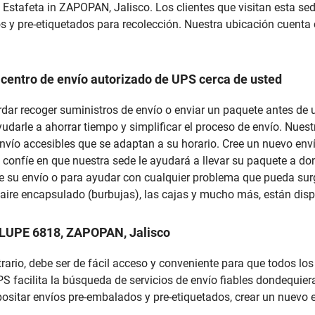
 Estafeta in ZAPOPAN, Jalisco. Los clientes que visitan esta s
 y pre-etiquetados para recolección. Nuestra ubicación cuenta 
 centro de envío autorizado de UPS cerca de usted
cordar recoger suministros de envío o enviar un paquete antes d
ayudarle a ahorrar tiempo y simplificar el proceso de envío. Nu
envío accesibles que se adaptan a su horario. Cree un nuevo env
 confíe en que nuestra sede le ayudará a llevar su paquete a don
 su envío o para ayudar con cualquier problema que pueda surg
n aire encapsulado (burbujas), las cajas y mucho más, están dis
ALUPE 6818, ZAPOPAN, Jalisco
trario, debe ser de fácil acceso y conveniente para que todos lo
 facilita la búsqueda de servicios de envío fiables dondequier
sitar envíos pre-embalados y pre-etiquetados, crear un nuevo 