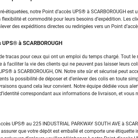
 pré-étiquetées, notre Point d’accès UPS® à SCARBOROUGH est un s
nts flexibilité et commodité pour leurs besoins d’expédition. Les 
lever des expéditions directes ou redirigées vers un Point d’ac
accès UPS® à SCARBOROUGH
rce de tracas pour ceux qui ont un emploi du temps chargé. Tout 
 faciliter la vie des clients qui ne peuvent pas laisser leurs colis
ès UPS® à SCARBOROUGH, ON. Notre site sûr et sécurisé peut acce
ients la possibilité de déposer et d’enlever des colis en toute s
livraisons quand cela leur convient. Notre équipe dédiée vous ale
d’identité correspondant aux informations de livraison, et vous n
nt d’accès UPS® au 225 INDUSTRIAL PARKWAY SOUTH AVE à SCAR
 assurer que votre dépôt est emballé et comporte une étiquette